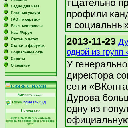
тщательно п
Радио для чата
профили канд
Платные услуги
FAQ по сервису
в социальных
Рекл. материалы
Наш Форум
2013-11-23
Статьи о чатах
Ду
Статьи о форумах
одной из групп
Социальные сети
Советы
У генерально
О сервисе
директора с
сети «ВКонта
СВЯЗЬ С НАМИ
Дурова больш
Администрация
admin
[показать ICQ]
одну из попу
Помощники
официальну
этим людям можно задавать
вопросы по настройке и блокировки
чата: