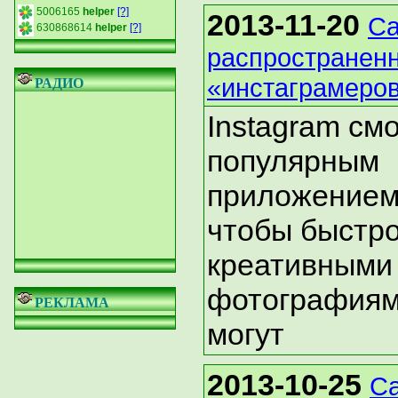
5006165
helper
[?]
2013-11-20
С
630868614
helper
[?]
распространен
«инстаграмеро
РАДИО
Instagram смо
популярным
приложением 
чтобы быстро
креативными
фотографиями
РЕКЛАМА
могут
2013-10-25
С