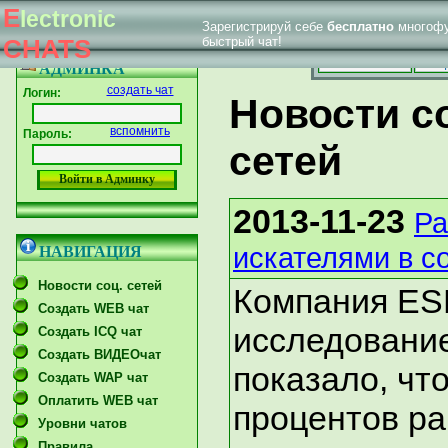
E
lectronic
Зарегистрируй себе
бесплатно
многофу
|
Впервые у нас
Главная страница
Форум тех. поддержки
CHATS
быстрый чат!
Главная
Созд
АДМИНКА
создать чат
Логин:
Новости с
вспомнить
Пароль:
сетей
2013-11-23
Ра
искателями в с
НАВИГАЦИЯ
Новости соц. сетей
Компания ES
Создать WEB чат
исследование
Создать ICQ чат
Создать ВИДЕОчат
показало, чт
Создать WAP чат
Оплатить WEB чат
процентов р
Уровни чатов
Правила