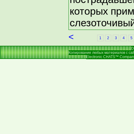
которых при
слезоточивый
<
1
2
3
4
5
D
Копирование любых материалов с сай
Electronic CHATS™ Company |