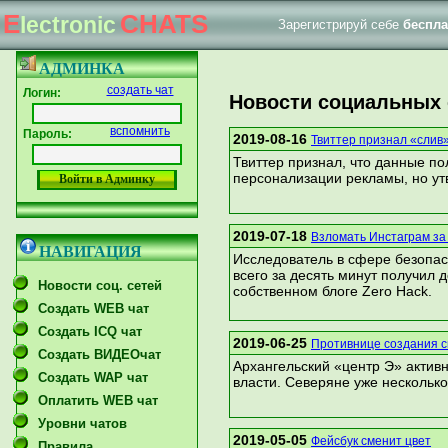
E
CHATS
lectronic
Зарегистрируй себе
беспла
|
Главная страница
Форум тех. поддержки
АДМИНКА
создать чат
Логин:
Новости социальных 
вспомнить
Пароль:
2019-08-16
Твиттер признал «слив»
Твиттер признал, что данные по
персонализации рекламы, но утв
2019-07-18
Взломать Инстаграм за 
НАВИГАЦИЯ
Исследователь в сфере безопас
всего за десять минут получил 
Новости соц. сетей
собственном блоге Zero Hack.
Создать WEB чат
Создать ICQ чат
2019-06-25
Противнице создания с
Создать ВИДЕОчат
Архангельский «центр Э» актив
Создать WAP чат
власти. Северяне уже несколько
Оплатить WEB чат
Уровни чатов
2019-05-05
Фейсбук сменит цвет
Правила