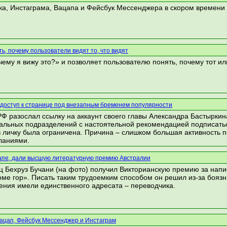
а, Инстаграма, Вацапа и Фейсбук Мессенджера в скором времени 
ь, почему пользователи видят то, что видят
ему я вижу это?» и позволяет пользователю понять, почему тот ил
 доступ к странице под внезапным бременем популярности
Ф разослал ссылку на аккаунт своего главы Александра Бастыркин
альных подразделений с настоятельной рекомендацией подписатьс
 в личку была ограничена. Причина – слишком большая активность 
ланиями.
цапе, дали высшую литературную премию Австралии
ц Бехруз Бучани (на фото) получил Викторианскую премию за нап
оме гор». Писать таким трудоемким способом он решил из-за боязни
ения имели единственного адресата – переводчика.
ацап, Фейсбук Мессенджер и Инстаграм