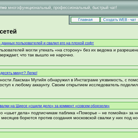
тно
многофункциональный, профессиональный, быстрый чат!
Впервые у нас? Тогда читай
и
!
FAQ
Правила
Главная
Создать WEB - чат
сетей
 данных пользователей и свалил его на плохой софт
льзователей могли утекать «на сторону» без их ведома и разрешен
ерждает, что так вышло не нарочно.
десять минут? Легко!
ности Лаксман Мутийя обнаружил в Инстаграме уязвимость, с пом
доступ к любому аккаунту. Своим открытием исследователь поделил
валки на Шиесе «сшили дело» за коммент «совсем оборзели»
но «шьет дела» подписчикам паблика «Поморье – не помойка» за н
 месяцев борются против создания московской свалки у них под но