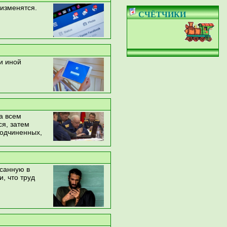
изменятся.
СЧЁТЧИКИ
-
и иной
а всем
я, затем
подчиненных,
исанную в
, что труд