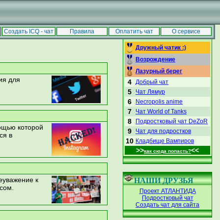
|
Сделать стартовой
Добавить в избранное
Создать ICQ - чат
Правила
Оплатить чат
О сервисе
ЛУЧШИЕ ЧАТЫ
Дружный чатик :)
Возрождение
Лазурный берег
ия для
4
Добрый чат
5
Чат Лямур
6
Necropolis anime
7
Чат World of Tanks
8
Подростковый чат DeZoR
ощью которой
9
Чат для подростков
ся в
10
Кладбище Вампиров
>>
<<
как сюда попасть?
еуважение к
НАШИ ДРУЗЬЯ
сом.
Проект АТЛАНТИДА
Подростковый чат
Создать чат для сайта