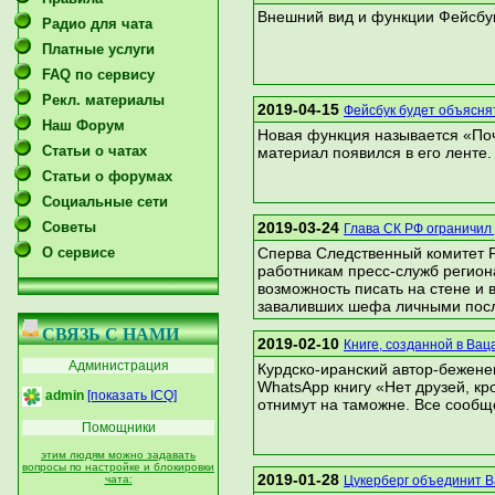
Внешний вид и функции Фейсбук
Радио для чата
Платные услуги
FAQ по сервису
Рекл. материалы
2019-04-15
Фейсбук будет объяснят
Наш Форум
Новая функция называется «Поч
Статьи о чатах
материал появился в его ленте.
Статьи о форумах
Социальные сети
Советы
2019-03-24
Глава СК РФ ограничил
О сервисе
Сперва Следственный комитет Р
работникам пресс-служб регион
возможность писать на стене и
заваливших шефа личными пос
СВЯЗЬ С НАМИ
2019-02-10
Книге, созданной в Ва
Администрация
Курдско-иранский автор-бежене
WhatsApp книгу «Нет друзей, кр
admin
[показать ICQ]
отнимут на таможне. Все сообщ
Помощники
этим людям можно задавать
вопросы по настройке и блокировки
2019-01-28
Цукерберг объединит В
чата: